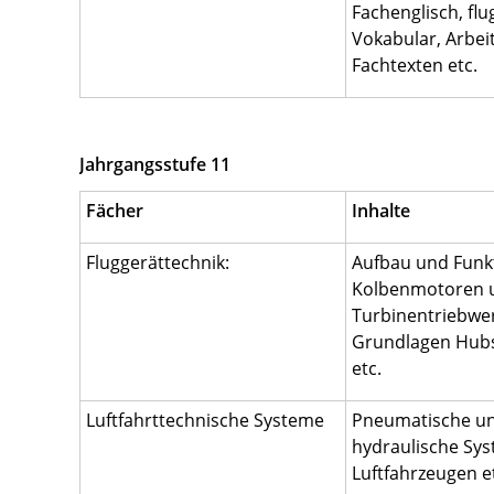
Fachenglisch, fl
Vokabular, Arbei
Fachtexten etc.
Jahrgangsstufe 11
Fächer
Inhalte
Fluggerättechnik:
Aufbau und Funk
Kolbenmotoren 
Turbinentriebwe
Grundlagen Hub
etc.
Luftfahrttechnische Systeme
Pneumatische u
hydraulische Sy
Luftfahrzeugen e