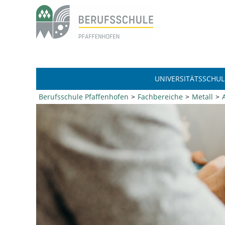
UNIVERSITÄTSSCHUL
Berufsschule Pfaffenhofen
Fachbereiche
Metall
1
2
3
4
5
6
7
8
9
10