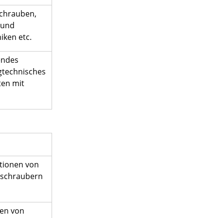
Schrauben,
 und
ken etc.
endes
ugtechnisches
ten mit
tionen von
bschraubern
en von