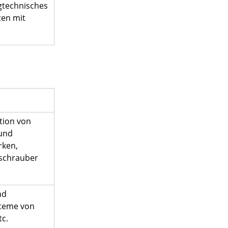
ugtechnisches
ten mit
tion von
und
rken,
schrauber
nd
steme von
tc.