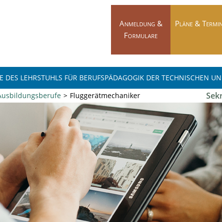
Navigation
überspringen
Anmeldung &
Pläne & Termi
Formulare
E DES LEHRSTUHLS FÜR BERUFSPÄDAGOGIK DER TECHNISCHEN U
Sekr
Ausbildungsberufe
Fluggerätmechaniker