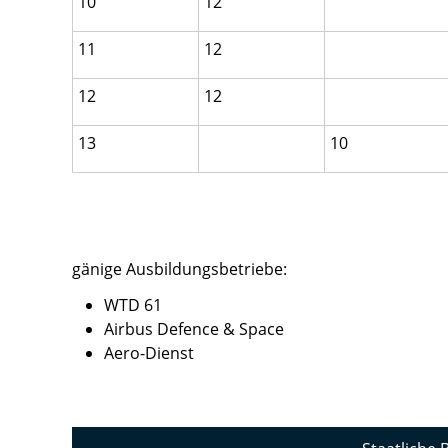
10
12
11
12
12
12
13
10
gänige Ausbildungsbetriebe:
WTD 61
Airbus Defence & Space
Aero-Dienst