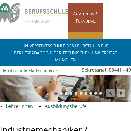
Navigation
überspringen
Anmeldung &
Formulare
Pläne & Termine
UNIVERSITÄTSSCHULE DES LEHRSTUHLS FÜR
BERUFSPÄDAGOGIK DER TECHNISCHEN UNIVERSITÄT
MÜNCHEN
Sekretariat: 08441 - 49
Berufsschule Pfaffenhofen
Fachbereiche
48 0
Fachbereiche
Metall
Ausbildungsberufe
FOS / BOS Scheyern
Industriemechaniker
Schulleben
Navigation
LehrerInnen
Ausbildungsberufe
überspringen
Industriemechaniker /
Kontakt